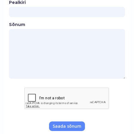
Pealkiri
Sõnum
Saada sõnum