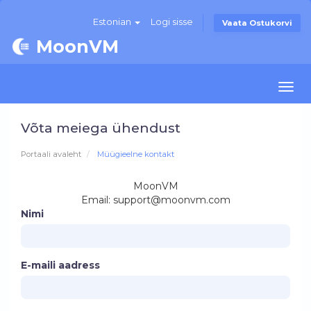
Estonian
Logi sisse
Vaata Ostukorvi
MoonVM
Togg
navi
Võta meiega ühendust
Portaali avaleht
Müügieelne kontakt
MoonVM
Email:
support@moonvm.com
Nimi
E-maili aadress