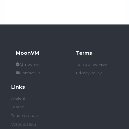
MoonVM
Terms
@moonvm
Terms of Service
Contact Us
Privacy Policy
Links
Avaleht
Teated
Teadmistebaas
Võrgu staatus