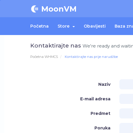
MoonVM
Početna
Store
Obavijesti
Baza zn
Kontaktirajte nas
We're ready and waitin
Početna WHMCS
Kontaktirajte nas prije narudžbe
Naziv
E-mail adresa
Predmet
Poruka