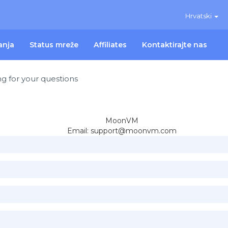
Hrvatski
anja
Status mreže
Affiliates
Kontaktirajte nas
g for your questions
MoonVM
Email:
support@moonvm.com