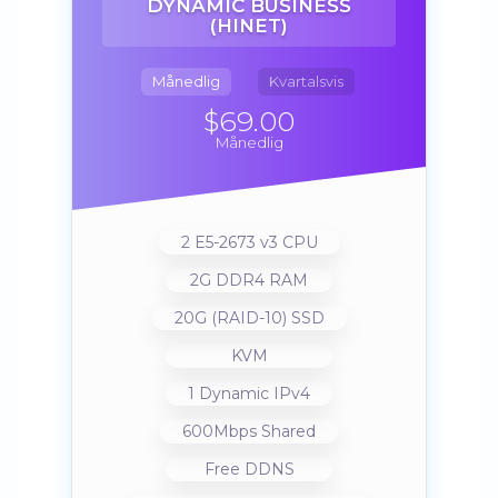
DYNAMIC BUSINESS
(HINET)
Månedlig
Kvartalsvis
$69.00
Månedlig
2 E5-2673 v3 CPU
2G DDR4 RAM
20G (RAID-10) SSD
KVM
1 Dynamic IPv4
600Mbps Shared
Free DDNS