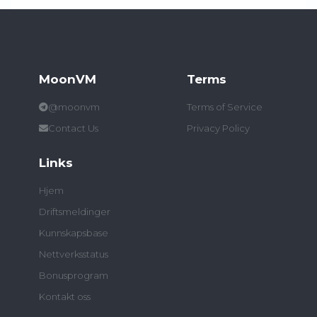
MoonVM
Terms
@moonvm
Terms of Service
Contact Us
Privacy Policy
Links
Hjem
Driftsmeldinger
Kunnskapsbase
Nettverksstatus
Bonusprogram
Kontakt oss