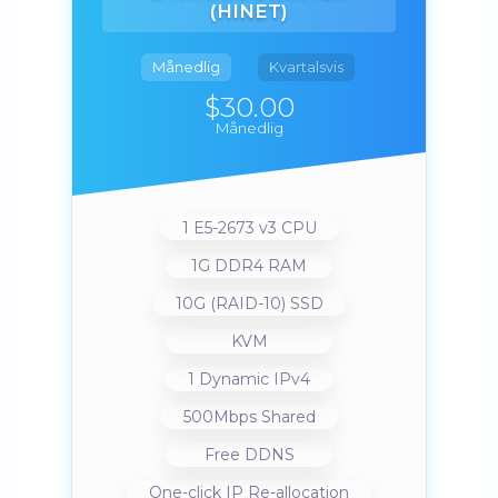
(HINET)
Månedlig
Kvartalsvis
$30.00
Månedlig
1 E5-2673 v3 CPU
1G DDR4 RAM
10G (RAID-10) SSD
KVM
1 Dynamic IPv4
500Mbps Shared
Free DDNS
One-click IP Re-allocation