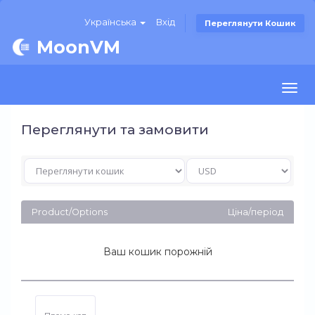
Українська
Вхід
Переглянути Кошик
MoonVM
Togg
navi
Переглянути та замовити
Product/Options
Ціна/період
Ваш кошик порожній