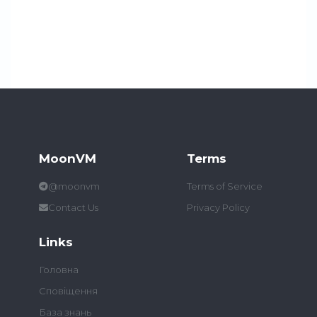
MoonVM
Terms
@moonvm
Terms of Service
Contact Us
Privacy Policy
Links
Головна
Сповіщення
База знань