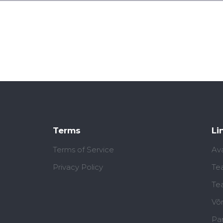
Terms
Li
Terms of Service
Av
Privacy Policy
Te
Te
Võ
Par