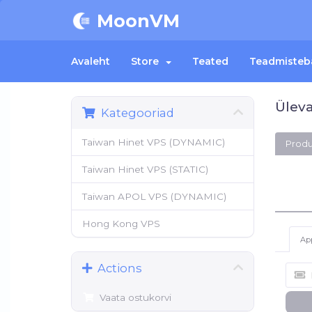
MoonVM
Avaleht
Store
Teated
Teadmisteb
Üleva
Kategooriad
Taiwan Hinet VPS (DYNAMIC)
Produ
Taiwan Hinet VPS (STATIC)
Taiwan APOL VPS (DYNAMIC)
Hong Kong VPS
Ap
Actions
Vaata ostukorvi