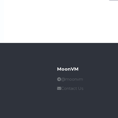
MoonVM
@moonvm
Contact Us