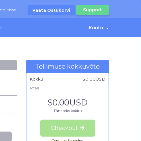
Support
ogi sisse
Vaata Ostukorvi
t
Konto
Tellimuse kokkuvõte
Kokku
$0.00USD
Totals
$0.00USD
Tänaseks kokku
Checkout
Continue Shopping