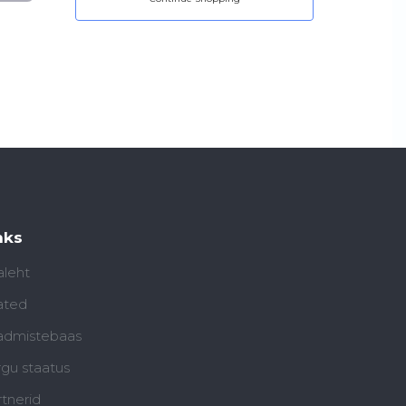
nks
aleht
ated
admistebaas
rgu staatus
tnerid