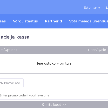
Estonian
L
aas
Võrgu staatus
Partnerid
Võta meiega ühendus
ade ja kassa
ct/Options
Price/Cycle
Teie ostukorv on tühi
ply Promo Code
Kinnita kood >>