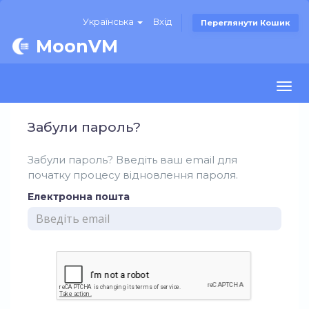
Українська
Вхід
Переглянути Кошик
MoonVM
Togg
navi
Забули пароль?
Забули пароль? Введіть ваш email для
початку процесу відновлення пароля.
Електронна пошта