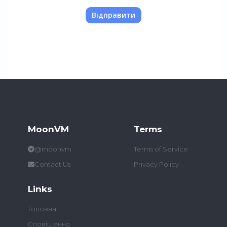
Відправити
MoonVM
Terms
@moonvm
Terms of Service
Contact Us
Privacy Policy
Links
Головна
Сповіщення