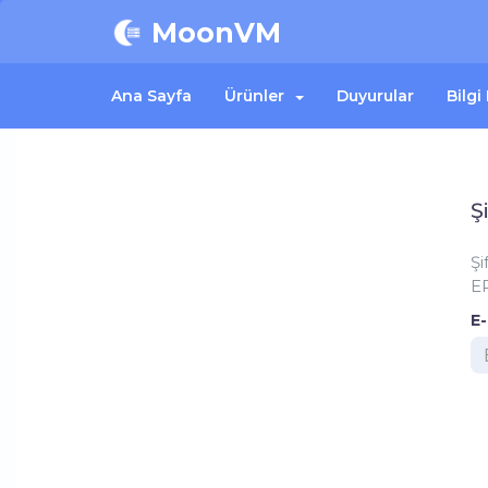
MoonVM
Ana Sayfa
Ürünler
Duyurular
Bilgi
Ş
Şi
EP
E