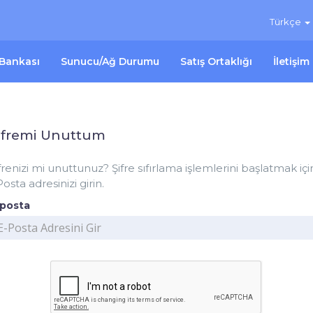
Türkçe
 Bankası
Sunucu/Ağ Durumu
Satış Ortaklığı
İletişim
ifremi Unuttum
frenizi mi unuttunuz? Şifre sıfırlama işlemlerini başlatmak içi
osta adresinizi girin.
-posta