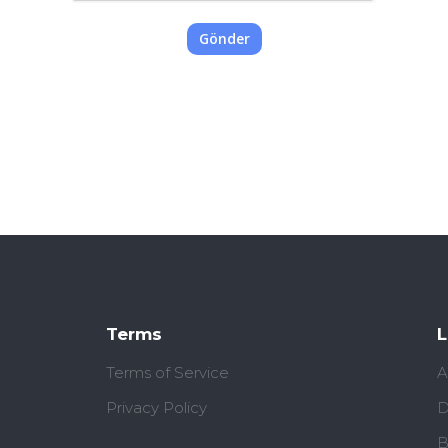
Gönder
Terms
L
Terms of Service
A
Privacy Policy
D
B