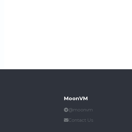
MoonVM
@moonvm
Contact Us