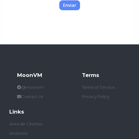
Enviar
MoonVM
Terms
@moonvm
Terms of Service
Contact Us
Privacy Policy
Links
Área de Clientes
Anuncios