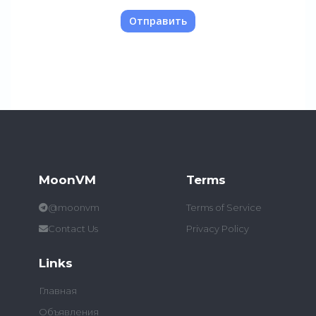
Отправить
MoonVM
Terms
@moonvm
Terms of Service
Contact Us
Privacy Policy
Links
Главная
Объявления