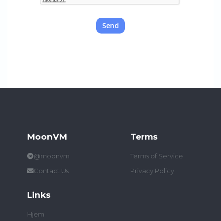
Send
MoonVM
Terms
@moonvm
Terms of Service
Contact Us
Privacy Policy
Links
Hjem