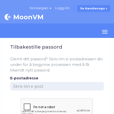
Norwegian
Logg inn
Se Handlevogn »
MoonVM
Togg
navi
Tilbakestille passord
Glemt ditt passord? Skriv inn e-postadressen din
under for å begynne prosessen med å få
tilsendt nytt passord.
E-postadresse