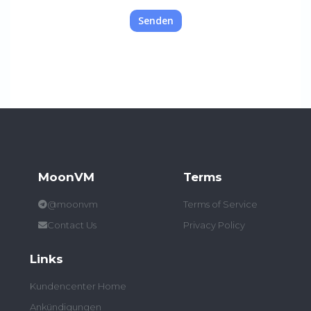
Senden
MoonVM
Terms
@moonvm
Terms of Service
Contact Us
Privacy Policy
Links
Kundencenter Home
Ankündigungen