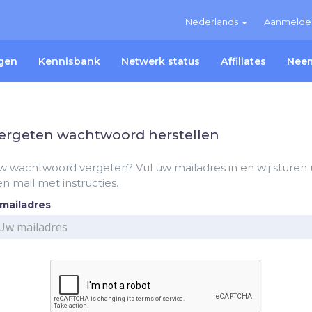
Nederlands
Aanmelde
gen
Kennisbank
Netwerk status
Affiliates
Neem
ergeten wachtwoord herstellen
 wachtwoord vergeten? Vul uw mailadres in en wij sturen 
n mail met instructies.
-mailadres