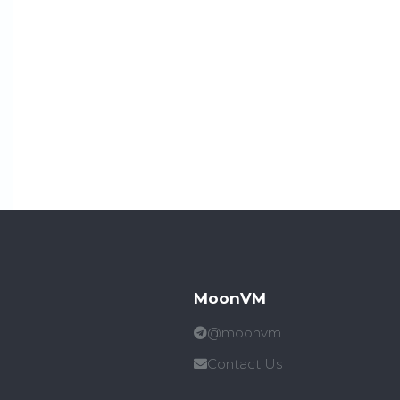
MoonVM
@moonvm
Contact Us