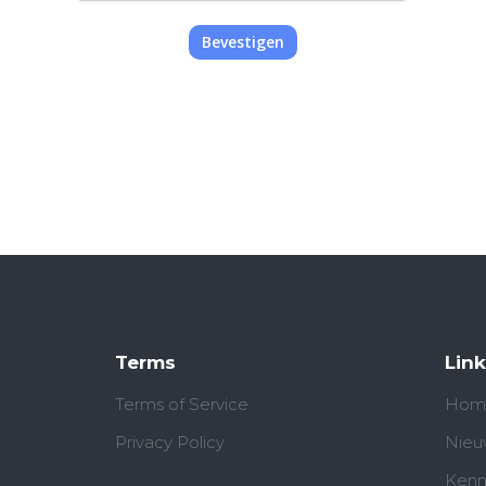
Bevestigen
Terms
Link
Terms of Service
Hom
Privacy Policy
Nieu
Kenn