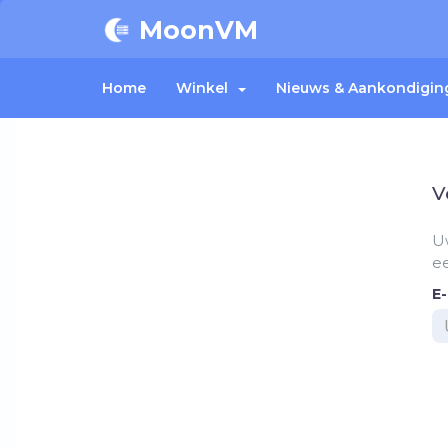
MoonVM
Home
Winkel
Nieuws & Aankondigin
V
Uw
ee
E