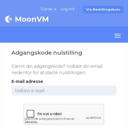
Dansk
Log ind
Vis Bestillingskurv
MoonVM
Togg
navi
Adgangskode nulstilling
Glemt din adgangskode? Indtast din email
nedenfor for at starte nulstillingen.
E-mail adresse