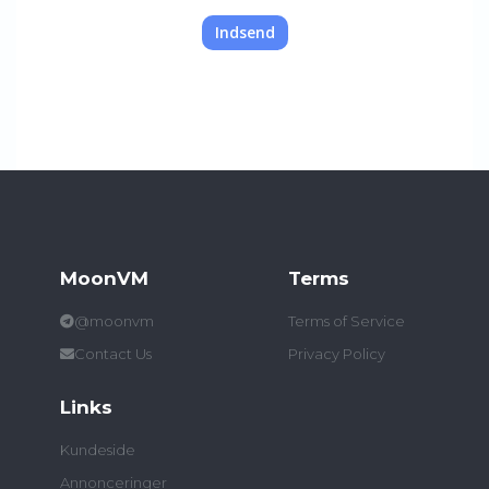
Indsend
MoonVM
Terms
@moonvm
Terms of Service
Contact Us
Privacy Policy
Links
Kundeside
Annonceringer