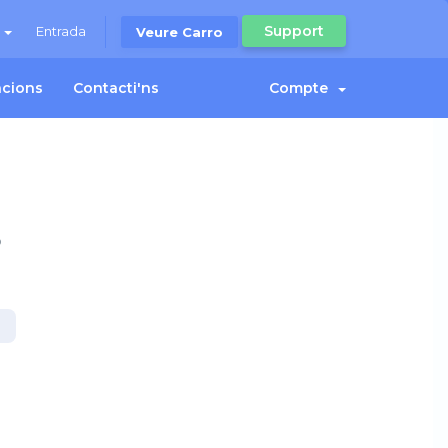
Support
à
Entrada
Veure Carro
iacions
Contacti'ns
Compte
o