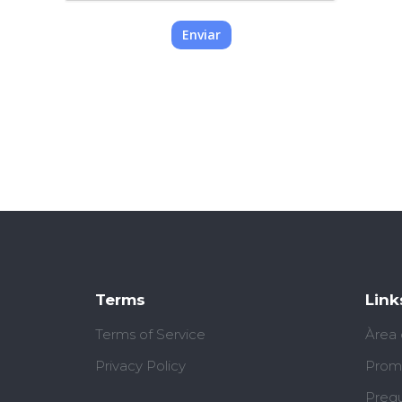
Enviar
Terms
Link
Terms of Service
Àrea d
Privacy Policy
Prom
Pregu