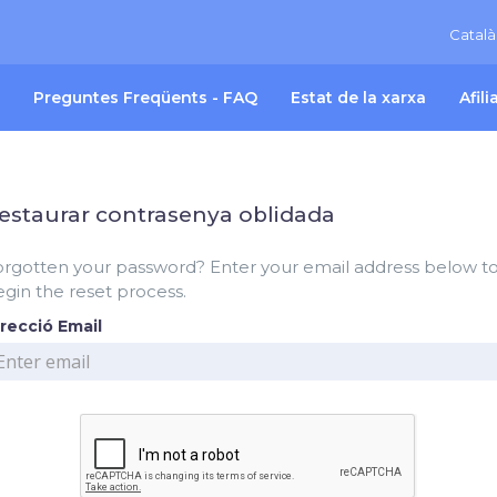
Catal
Preguntes Freqüents - FAQ
Estat de la xarxa
Afil
estaurar contrasenya oblidada
orgotten your password? Enter your email address below t
gin the reset process.
recció Email