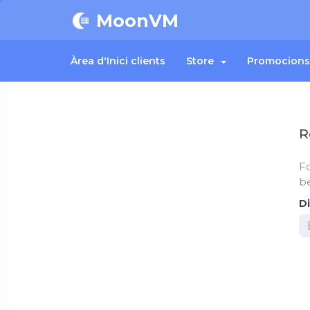
MoonVM
Àrea d'Inici clients
Store
Promocions
R
F
be
Di