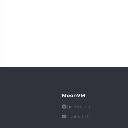
MoonVM
@moonvm
Contact Us