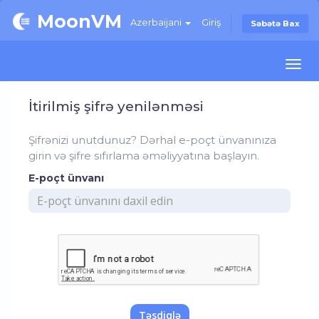
MoonVM
Azerbaijani
Giriş
Səbətə Bax
Togg
navi
İtirilmiş şifrə yenilənməsi
Şifrənizi unutdunuz? Dərhal e-poçt ünvanınıza
girin və şifre sıfırlama əməliyyatına başlayın.
E-poçt ünvanı
Təsdiqlə