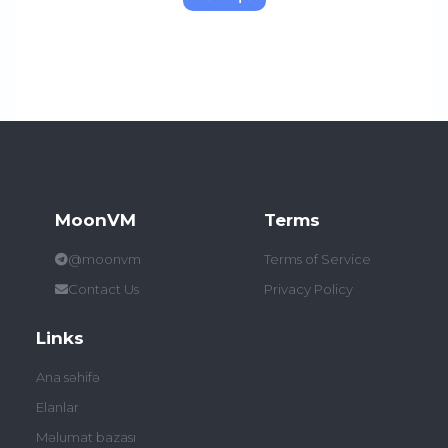
MoonVM
Terms
@moonvm
Terms of Service
Contact Us
Privacy Policy
Links
Ana səhifə
Elanlar
Məlumat bazası