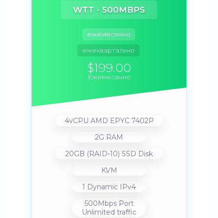
WTT - 500MBPS
ежемесячно
ежеквартально
$199.00
Ежемесячно
4vCPU AMD EPYC 7402P
2G RAM
20GB (RAID-10) SSD Disk
KVM
1 Dynamic IPv4
500Mbps Port
Unlimited traffic