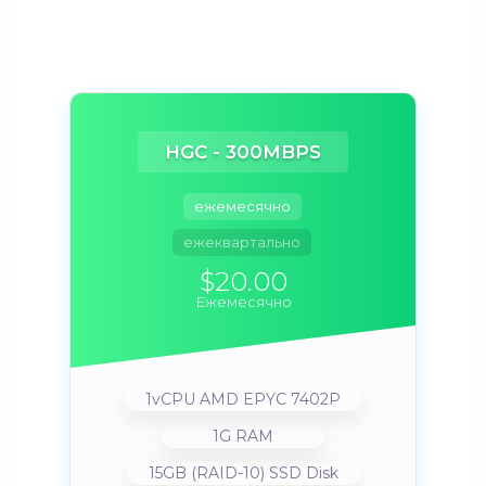
HGC - 300MBPS
ежемесячно
ежеквартально
$20.00
Ежемесячно
1vCPU AMD EPYC 7402P
1G RAM
15GB (RAID-10) SSD Disk