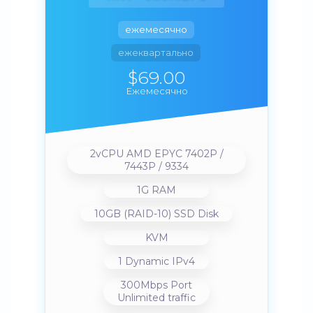
ежемесячно
ежеквартально
$69.00
Ежемесячно
2vCPU AMD EPYC 7402P /
7443P / 9334
1G RAM
10GB (RAID-10) SSD Disk
KVM
1 Dynamic IPv4
300Mbps Port
Unlimited traffic