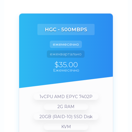
HGC - 500MBPS
ежемесячно
ежеквартально
$35.00
Ежемесячно
1vCPU AMD EPYC 7402P
2G RAM
20GB (RAID-10) SSD Disk
KVM