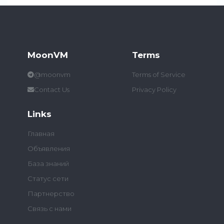
MoonVM
Terms
@moonvm
Terms of Service
Contact Us
Privacy Policy
Links
Главная
Объявления
База знаний
Статус сети
Партнерство
Связь с нами