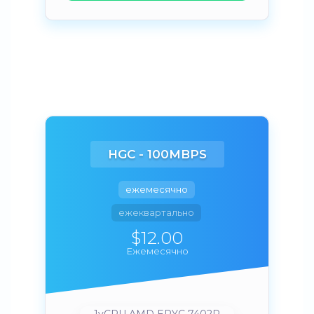
HGC - 100MBPS
ежемесячно
ежеквартально
$12.00
Ежемесячно