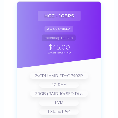
HGC - 1GBPS
ежемесячно
ежеквартально
$45.00
Ежемесячно
2vCPU AMD EPYC 7402P
4G RAM
30GB (RAID-10) SSD Disk
KVM
1 Static IPv4