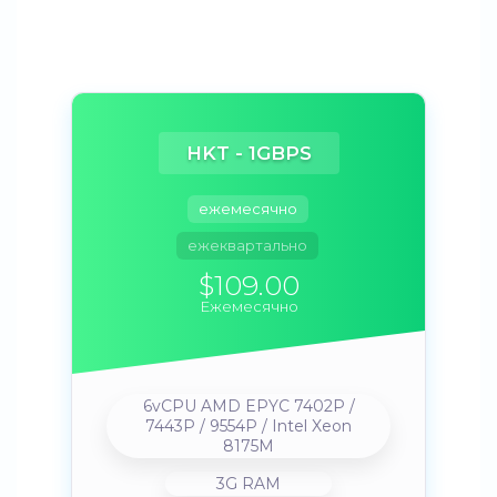
HKT - 1GBPS
ежемесячно
ежеквартально
$109.00
Ежемесячно
6vCPU AMD EPYC 7402P /
7443P / 9554P / Intel Xeon
8175M
3G RAM