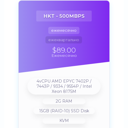
HKT - 500MBPS
ежемесячно
ежеквартально
$89.00
Ежемесячно
4vCPU AMD EPYC 7402P /
7443P / 9334 / 9554P / Intel
Xeon 8175M
2G RAM
15GB (RAID-10) SSD Disk
KVM