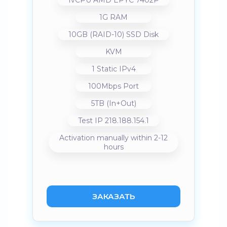
1vCPU AMD EPYC 7402P
1G RAM
10GB (RAID-10) SSD Disk
KVM
1 Static IPv4
100Mbps Port
5TB (In+Out)
Test IP 218.188.154.1
Activation manually within 2-12
hours
ЗАКАЗАТЬ