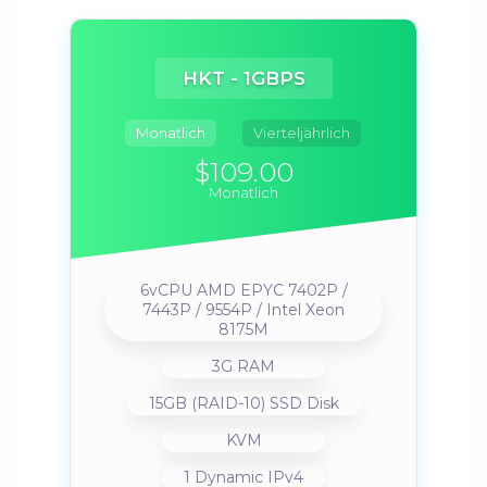
HKT - 1GBPS
Monatlich
Vierteljährlich
$109.00
Monatlich
6vCPU AMD EPYC 7402P /
7443P / 9554P / Intel Xeon
8175M
3G RAM
15GB (RAID-10) SSD Disk
KVM
1 Dynamic IPv4