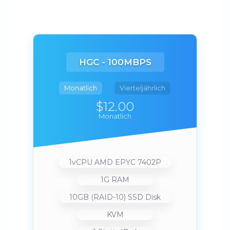
HGC - 100MBPS
Monatlich
Vierteljährlich
$12.00
Monatlich
1vCPU AMD EPYC 7402P
1G RAM
10GB (RAID-10) SSD Disk
KVM