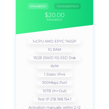
Monatlich
Vierteljährlich
$20.00
Monatlich
1vCPU AMD EPYC 7402P
1G RAM
15GB (RAID-10) SSD Disk
KVM
1 Static IPv4
300Mbps Port
10TB (In+Out)
Test IP 218.188.154.1
Activation manually within 2-12