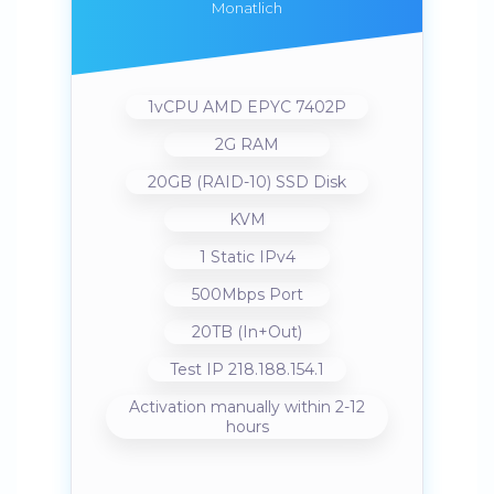
Monatlich
1vCPU AMD EPYC 7402P
2G RAM
20GB (RAID-10) SSD Disk
KVM
1 Static IPv4
500Mbps Port
20TB (In+Out)
Test IP 218.188.154.1
Activation manually within 2-12
hours