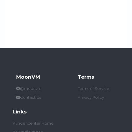
MoonVM
Terms
@moonvm
Terms of Service
Contact Us
Privacy Policy
Links
Kundencenter Home