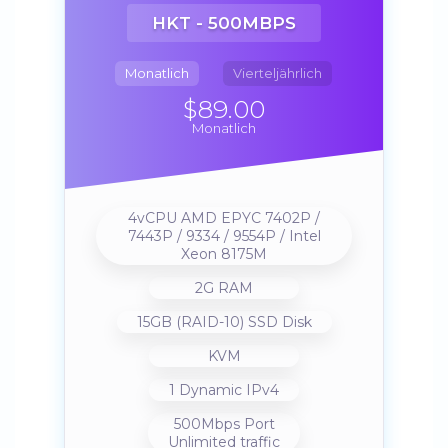
HKT - 500MBPS
Monatlich
Vierteljährlich
$89.00
Monatlich
4vCPU AMD EPYC 7402P /
7443P / 9334 / 9554P / Intel
Xeon 8175M
2G RAM
15GB (RAID-10) SSD Disk
KVM
1 Dynamic IPv4
500Mbps Port
Unlimited traffic