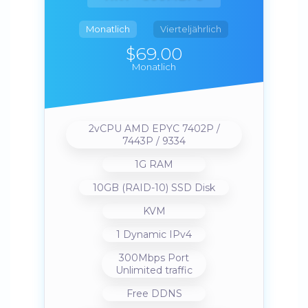
Monatlich
Vierteljährlich
$69.00
Monatlich
2vCPU AMD EPYC 7402P /
7443P / 9334
1G RAM
10GB (RAID-10) SSD Disk
KVM
1 Dynamic IPv4
300Mbps Port
Unlimited traffic
Free DDNS