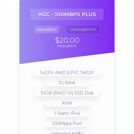
HGC - 100MBPS PLUS
Monatlich
Vierteljährlich
$20.00
Monatlich
1vCPU AMD EPYC 7402P
1G RAM
10GB (RAID-10) SSD Disk
KVM
1 Static IPv4
100Mbps Port
Unlimited traffic