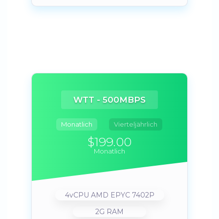
WTT - 500MBPS
Monatlich
Vierteljährlich
$199.00
Monatlich
4vCPU AMD EPYC 7402P
2G RAM