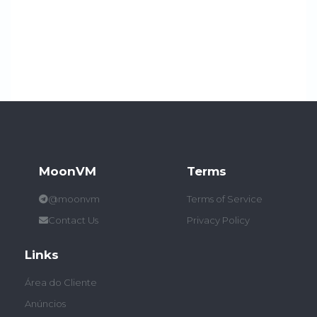
MoonVM
Terms
@moonvm
Terms of Service
Contact Us
Privacy Policy
Links
Área do Cliente
Anúncios