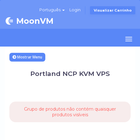
Português
Login
Visualizar Carrinho
MoonVM
Togg
navi
Mostrar Menu
Portland NCP KVM VPS
Grupo de produtos não contém quaisquer
produtos visíveis