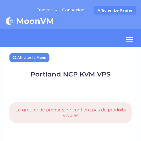
Français
Connexion
Afficher Le Panier
MoonVM
Togg
navi
Afficher le Menu
Portland NCP KVM VPS
Le groupe de produits ne contient pas de produits
visibles