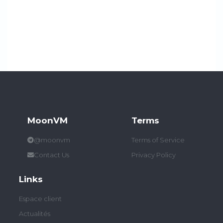
MoonVM
Terms
@moonvm
Terms of Service
Contact Us
Privacy Policy
Links
Espace client
Actualités