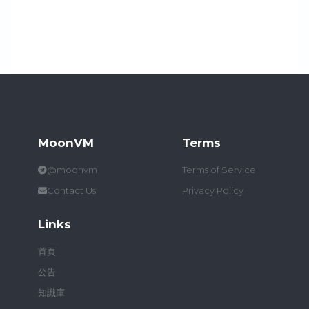
MoonVM
Terms
@moonvm
Terms of Service
Contact Us
Privacy Policy
Links
首頁
公告
知識庫