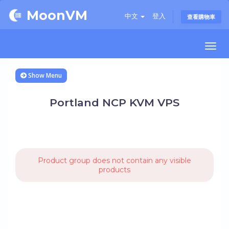
MoonVM
中文
登入
查看購物車
Togg
navi
Show Menu
Portland NCP KVM VPS
Product group does not contain any visible
products