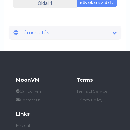
Következő oldal »
Támogatás
MoonVM
Terms
@moonvm
Terms of Service
Contact Us
Privacy Policy
Links
Főoldal