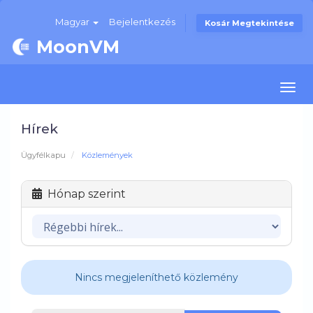
Magyar
Bejelentkezés
Kosár Megtekintése
MoonVM
Togg
navi
Hírek
Ügyfélkapu
Közlemények
Hónap szerint
Nincs megjeleníthető közlemény